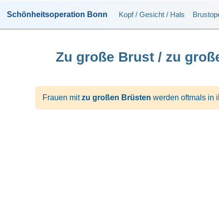
Schönheitsoperation Bonn
Kopf / Gesicht / Hals
Brustop
Zu große Brust / zu gro
Frauen mit
zu großen Brüsten
werden oftmals in i