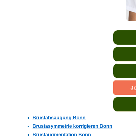
Je
Brustabsaugung Bonn
Brustasymmetrie korrigieren Bonn
Brustaugmentation Bonn